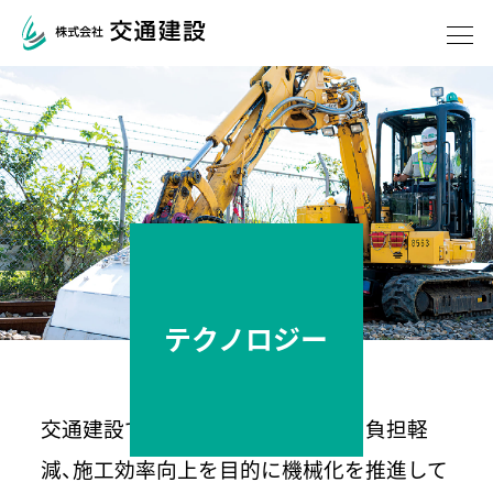
会社案内
社長あいさつ
経営方針（6本柱）
社章・マスコットキャ
会社概要とコンプライ
ラクター
アンス
組織図
事業所
協力会社
働きやすい環境づくり
メディアギャラリー
(CM)・社歌
テクノロジー
・オリジナルグッズ
事業案内
交通建設では、作業員の安全確保や負担軽
軌道部門
土木部門
機械部門
減、施工効率向上を目的に機械化を推進して