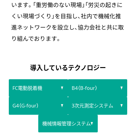
います。「重労働のない現場」「労災の起きに
実績案内
くい現場づくり」を目指し、社内で機械化推
軌道部門
土木部門
機械部門
進ネットワークを設立し、協力会社と共に取
テクノロジー
り組んでおります。
安全の取組み
導入しているテクノロジー
採用情報
お問い合わせ
FC電動脱着機
B4（B-four）
利用規約とプライバシーポリシー
G4（G-four）
3次元測定システム
機械情報管理システム