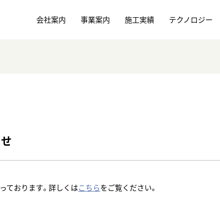
会社案内
事業案内
施工実績
テクノロジー
社長あいさつ
軌道部門
経営方針（6本柱）
土木部門
社章・マスコットキャラクター
機械部門
会社概要とコンプライアンス
組織図
事業所
らせ
協力会社
働きやすい環境づくり
メディアギャラリー(CM)・社歌・オリジナルグッズ
っております。詳しくは
こちら
をご覧ください。