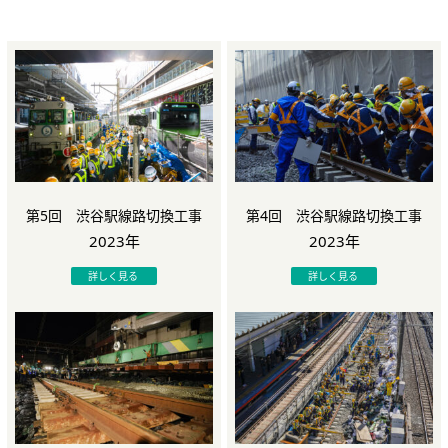
実績案内
軌道部門
土木部門
機械部門
テクノロジー
安全の取組み
第5回 渋谷駅線路切換工事
第4回 渋谷駅線路切換工事
採用情報
2023年
2023年
詳しく見る
詳しく見る
お問い合わせ
利用規約とプライバシーポリシー