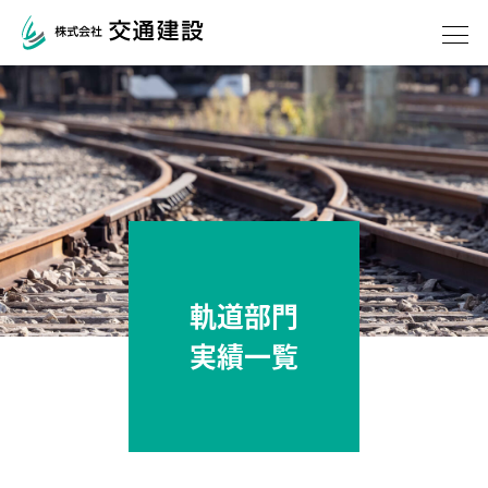
会社案内
社長あいさつ
経営方針（6本柱）
社章・マスコットキャ
会社概要とコンプライ
ラクター
アンス
組織図
事業所
協力会社
働きやすい環境づくり
メディアギャラリー
軌道部門
(CM)・社歌
・オリジナルグッズ
実績一覧
事業案内
軌道部門
土木部門
機械部門